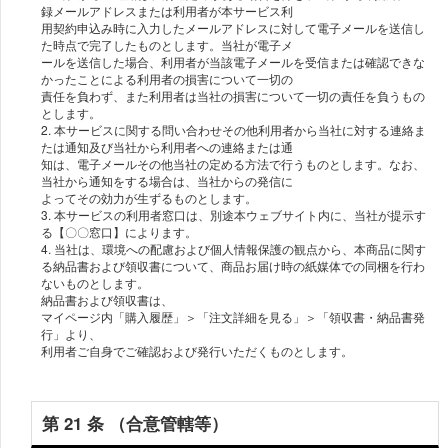
録メールアドレスまたは利⽤者が本サービス利
⽤契約申込み時に⼊⼒したメールアドレスに対して電⼦メールを送信し
た時点で完了したものとします。当社が電⼦メ
ールを送信した場合、利⽤者が当該電⼦メールを受信または確認できな
かったことによる利⽤者の損害について⼀切の
責任を負わず、また利⽤者は当社の損害について⼀切の責任を負うもの
とします。
2. 本サービスに関する問い合わせその他利⽤者から当社に対する連絡ま
たは通知及び当社から利⽤者への連絡または通
知は、電⼦メールその他当社の定める⽅法で⾏うものとします。なお、
当社から通知をする場合は、当社からの発信に
よってその効⼒が⽣ずるものとします。
3. 本サービスの利⽤者窓⼝は、別途本ウェブサイト内に、当社が提⽰す
る【〇〇窓⼝】によります。
4. 当社は、環境への配慮および個人情報保護の観点から、本商品に関す
る納品書および領収書について、商品お届け時の紙媒体での同梱を行わ
ないものとします。
納品書および領収書は、
マイページ内「購入履歴」＞「注文詳細を見る」＞「領収書・納品書発
行」より、
第 21 条 （合意管轄等）