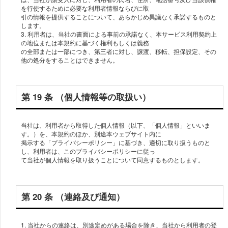
を⾏使するために必要な利⽤者情報ならびに取
引の情報を提供することについて、あらかじめ異議なく承諾するものと
します。
3. 利⽤者は、当社の書⾯による事前の承諾なく、本サービス利⽤契約上
の地位または本規約に基づく権利もしくは義務
の全部または⼀部につき、第三者に対し、譲渡、移転、担保設定、その
第 19 条 （個⼈情報等の取扱い）
当社は、利⽤者から取得した個⼈情報（以下、「個⼈情報」といいま
す。）を、本規約のほか、別途本ウェブサイト内に
掲⽰する「プライバシーポリシー」に基づき、適切に取り扱うものと
し、利⽤者は、このプライバシーポリシーに従っ
て当社が個⼈情報を取り扱うことについて同意するものとします。
第 20 条 （連絡及び通知）
1. 当社からの連絡は、別途定めがある場合を除き、当社から利⽤者の登