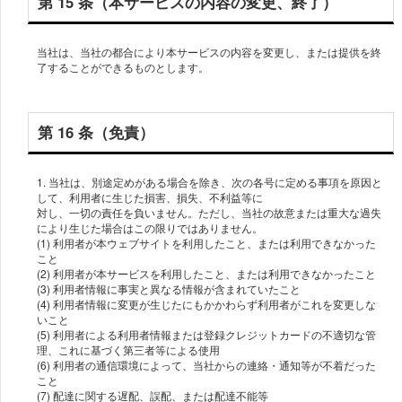
第 15 条（本サービスの内容の変更、終了）
当社は、当社の都合により本サービスの内容を変更し、または提供を終
了することができるものとします。
第 16 条（免責）
1. 当社は、別途定めがある場合を除き、次の各号に定める事項を原因と
して、利⽤者に⽣じた損害、損失、不利益等に
対し、⼀切の責任を負いません。ただし、当社の故意または重⼤な過失
により⽣じた場合はこの限りではありません。
(1) 利⽤者が本ウェブサイトを利⽤したこと、または利⽤できなかった
こと
(2) 利⽤者が本サービスを利⽤したこと、または利⽤できなかったこと
(3) 利⽤者情報に事実と異なる情報が含まれていたこと
(4) 利⽤者情報に変更が⽣じたにもかかわらず利⽤者がこれを変更しな
いこと
(5) 利⽤者による利⽤者情報または登録クレジットカードの不適切な管
理、これに基づく第三者等による使⽤
(6) 利⽤者の通信環境によって、当社からの連絡・通知等が不着だった
こと
(7) 配達に関する遅配、誤配、または配達不能等