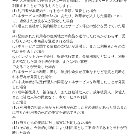
ービス利⽤契約の全部または⼀部を解除し、または本サービスの利⽤を
制限することができるものとします。
(1) 利⽤者が本規約のいずれかの条項に違反した場合
(2) 本サービスの利⽤申込みにあたり、利⽤者が⼊⼒した情報につい
て、虚偽または改ざんが発覚した場合
(3) 過去に当社から契約解除またはサービス停⽌の処分を受けていた場
合
(4) 登録された利⽤者の住所地に本商品を送付したにもかかわらず、受
け取りがなく本商品が返送される場合
(5) 本サービスに関する債務の⽀払いが遅滞し、または利⽤者がその⽀
払いを拒否した場合
(6) クレジットカード会社、収納代⾏業者、⾦融機関などにより、利⽤
者の指定した決済⼿段が不能、または停⽌状態
であることが発覚した場合
(7) 本サービスの利⽤に際し、破損や紛失が度重なるなど悪質と判断さ
れる⾏為が発覚した場合
(8) 未成年者が法定代理⼈の同意なく本サービスを利⽤したことが発覚
した場合
(9) 成年被後⾒⼈、被保佐⼈、または被補助⼈が、成年後⾒⼈、保佐⼈
または補助⼈等の同意なく、本サービスを利⽤
した場合
(10) 利⽤者の相続⼈等から利⽤者が死亡した旨の連絡があった場合また
は当社が利⽤者の死亡の事実を確認できた場
合
(11) 当社からの要請に対し誠実に対応しない場合
(12) その他、合理的な理由により利⽤者として不適切であると当社が判
断した場合