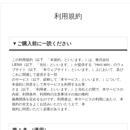
利用規約
▼ご購⼊前に⼀読ください
この利⽤規約（以下、「本規約」といいます。）は、株式会社
LIENA（以下、「当社」といいます。）が提供する「Herz skin」のウェ
ブサイト（以下、「本ウェブサイト」といいます。）上において、及び
これに関連して提供する⼀切
のサービス（以下、総称して「本サービス」といいます。）について、
本規約に同意をして本サービスを利⽤するお客
さま（以下、「利⽤者」といいます。）と当社との間で、本サービスの
内容、利⽤条件、利⽤時の注意事項その他の権利
義務関係を定めるものです。利⽤者は、本サービスの利⽤にあたり、本
規約の全⽂をよくお読みいただいたうえで、本
規約に同意いただく必要があります。
第 1 条 （適⽤）