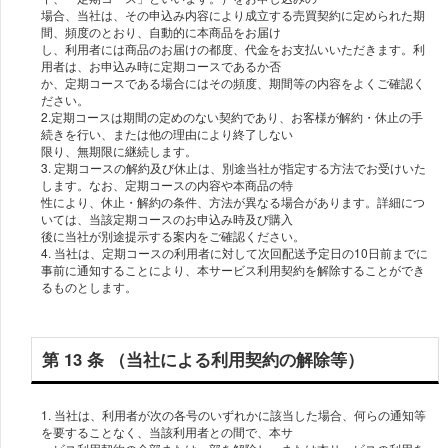
場合、当社は、その申込み内容により成⽴する売買契約に定められた期
間、頻度のとおり、⾃動的に本商品をお届け
し、利⽤者には商品のお届けの都度、代⾦をお⽀払いいただきます。利
⽤者は、お申込み時に定期コースであるか否
か、定期コースである場合にはその頻度、期間等の内容をよくご確認く
ださい。
2.定期コースは期間の定めのない契約であり、お客様が解約・休⽌の⼿
続きを⾏い、または他の理由により終了しない
限り、無期限に継続します。
3. 定期コースの解約及び休⽌は、別途当社が指定する⽅法でお受けいた
します。なお、定期コースの内容や本商品の特
性により、休⽌・解約の条件、⽅法が異なる場合があります。詳細につ
いては、当該定期コースのお申込み時及び購⼊
後に当社が別途提⽰する案内をご確認ください。
4. 当社は、定期コースの利⽤者に対して次回配送予定日の10⽇前までに
事前に通知することにより、本サービス利⽤契約を解除することができ
るものとします。
第 13 条 （当社による利⽤契約の解除等）
1. 当社は、利⽤者が次の各号のいずれかに該当した場合、何らの通知等
を要することなく、当該利⽤者との間で、本サ