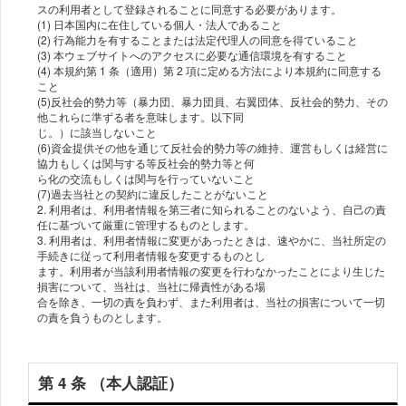
スの利⽤者として登録されることに同意する必要があります。
(1) ⽇本国内に在住している個⼈・法⼈であること
(2) ⾏為能⼒を有することまたは法定代理⼈の同意を得ていること
(3) 本ウェブサイトへのアクセスに必要な通信環境を有すること
(4) 本規約第 1 条（適⽤）第 2 項に定める⽅法により本規約に同意する
こと
(5)反社会的勢⼒等（暴⼒団、暴⼒団員、右翼団体、反社会的勢⼒、その
他これらに準ずる者を意味します。以下同
じ。）に該当しないこと
(6)資⾦提供その他を通じて反社会的勢⼒等の維持、運営もしくは経営に
協⼒もしくは関与する等反社会的勢⼒等と何
ら化の交流もしくは関与を⾏っていないこと
(7)過去当社との契約に違反したことがないこと
2. 利⽤者は、利⽤者情報を第三者に知られることのないよう、⾃⼰の責
任に基づいて厳重に管理するものとします。
3. 利⽤者は、利⽤者情報に変更があったときは、速やかに、当社所定の
⼿続きに従って利⽤者情報を変更するものとし
ます。利⽤者が当該利⽤者情報の変更を⾏わなかったことにより⽣じた
損害について、当社は、当社に帰責性がある場
合を除き、⼀切の責を負わず、また利⽤者は、当社の損害について⼀切
の責を負うものとします。
第 4 条 （本⼈認証）