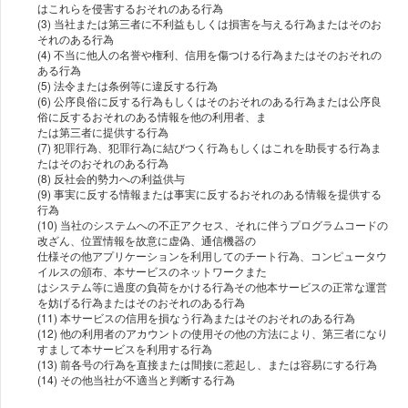
はこれらを侵害するおそれのある⾏為
(3) 当社または第三者に不利益もしくは損害を与える⾏為またはそのお
それのある⾏為
(4) 不当に他⼈の名誉や権利、信⽤を傷つける⾏為またはそのおそれの
ある⾏為
(5) 法令または条例等に違反する⾏為
(6) 公序良俗に反する⾏為もしくはそのおそれのある⾏為または公序良
俗に反するおそれのある情報を他の利⽤者、ま
たは第三者に提供する⾏為
(7) 犯罪⾏為、犯罪⾏為に結びつく⾏為もしくはこれを助⻑する⾏為ま
たはそのおそれのある⾏為
(8) 反社会的勢⼒への利益供与
(9) 事実に反する情報または事実に反するおそれのある情報を提供する
⾏為
(10) 当社のシステムへの不正アクセス、それに伴うプログラムコードの
改ざん、位置情報を故意に虚偽、通信機器の
仕様その他アプリケーションを利⽤してのチート⾏為、コンピュータウ
イルスの頒布、本サービスのネットワークまた
はシステム等に過度の負荷をかける⾏為その他本サービスの正常な運営
を妨げる⾏為またはそのおそれのある⾏為
(11) 本サービスの信⽤を損なう⾏為またはそのおそれのある⾏為
(12) 他の利⽤者のアカウントの使⽤その他の⽅法により、第三者になり
すまして本サービスを利⽤する⾏為
(13) 前各号の⾏為を直接または間接に惹起し、または容易にする⾏為
(14) その他当社が不適当と判断する⾏為