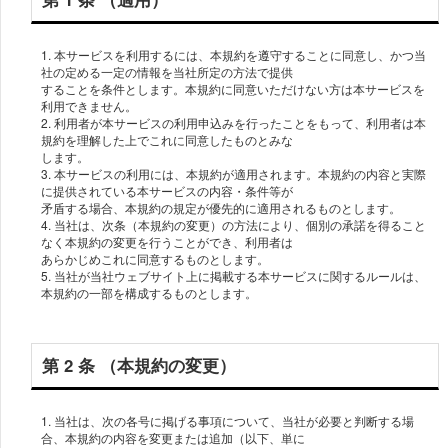
1. 本サービスを利⽤するには、本規約を遵守することに同意し、かつ当
社の定める⼀定の情報を当社所定の⽅法で提供
することを条件とします。本規約に同意いただけない⽅は本サービスを
利⽤できません。
2. 利⽤者が本サービスの利⽤申込みを⾏ったことをもって、利⽤者は本
規約を理解した上でこれに同意したものとみな
します。
3. 本サービスの利⽤には、本規約が適⽤されます。本規約の内容と実際
に提供されている本サービスの内容・条件等が
⽭盾する場合、本規約の規定が優先的に適⽤されるものとします。
4. 当社は、次条（本規約の変更）の⽅法により、個別の承諾を得ること
なく本規約の変更を⾏うことができ、利⽤者は
あらかじめこれに同意するものとします。
5. 当社が当社ウェブサイト上に掲載する本サービスに関するルールは、
本規約の⼀部を構成するものとします。
第 2 条 （本規約の変更）
1. 当社は、次の各号に掲げる事項について、当社が必要と判断する場
合、本規約の内容を変更または追加（以下、単に