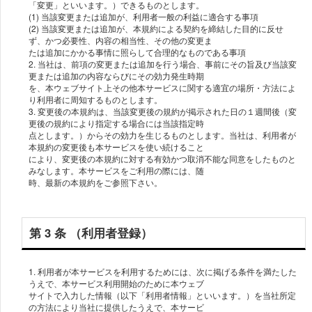
「変更」といいます。）できるものとします。
(1) 当該変更または追加が、利⽤者⼀般の利益に適合する事項
(2) 当該変更または追加が、本規約による契約を締結した⽬的に反せ
ず、かつ必要性、内容の相当性、その他の変更ま
たは追加にかかる事情に照らして合理的なものである事項
2. 当社は、前項の変更または追加を⾏う場合、事前にその旨及び当該変
更または追加の内容ならびにその効⼒発⽣時期
を、本ウェブサイト上その他本サービスに関する適宜の場所・⽅法によ
り利⽤者に周知するものとします。
3. 変更後の本規約は、当該変更後の規約が掲⽰された⽇の１週間後（変
更後の規約により指定する場合には当該指定時
点とします。）からその効⼒を⽣じるものとします。当社は、利⽤者が
本規約の変更後も本サービスを使い続けること
により、変更後の本規約に対する有効かつ取消不能な同意をしたものと
みなします。本サービスをご利⽤の際には、随
時、最新の本規約をご参照下さい。
第 3 条 （利⽤者登録）
1. 利⽤者が本サービスを利⽤するためには、次に掲げる条件を満たした
うえで、本サービス利⽤開始のために本ウェブ
サイトで⼊⼒した情報（以下「利⽤者情報」といいます。）を当社所定
の⽅法により当社に提供したうえで、本サービ