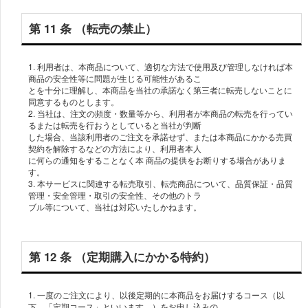
第 11 条 （転売の禁⽌）
1. 利⽤者は、本商品について、適切な⽅法で使⽤及び管理しなければ本
商品の安全性等に問題が⽣じる可能性があるこ
とを⼗分に理解し、本商品を当社の承諾なく第三者に転売しないことに
同意するものとします。
2. 当社は、注⽂の頻度・数量等から、利⽤者が本商品の転売を⾏ってい
るまたは転売を⾏おうとしていると当社が判断
した場合、当該利⽤者のご注⽂を承諾せず、または本商品にかかる売買
契約を解除するなどの⽅法により、利⽤者本⼈
に何らの通知をすることなく本 商品の提供をお断りする場合がありま
す。
3. 本サービスに関連する転売取引、転売商品について、品質保証・品質
管理・安全管理・取引の安全性、その他のトラ
ブル等について、当社は対応いたしかねます。
第 12 条 （定期購⼊にかかる特約）
1. ⼀度のご注⽂により、以後定期的に本商品をお届けするコース（以
下、「定期コース」といいます。）をお申し込みの