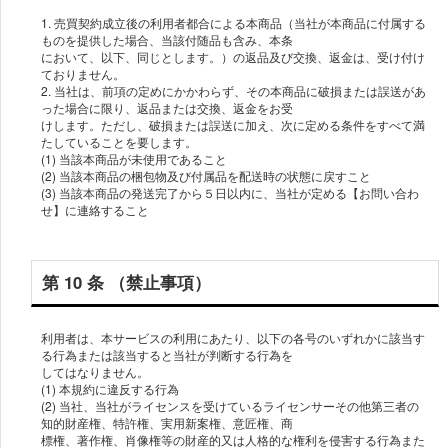
1. 売買契約成⽴後の利⽤者都合による本商品（当社が本商品に付属する
ものを提供した場合、当該付随品も含み、本条
において、以下、同じとします。）の返品及び交換、返⾦は、受け付け
ておりません。
2. 当社は、前項の定めにかかわらず、その本商品に破損または誤送があ
った場合に限り、返品または交換、返⾦をお受
けします。ただし、破損または誤送に加え、次に定める条件をすべて満
たしていることを要します。
(1) 当該本商品が未使⽤であること
(2) 当該本商品の梱包物及び付属品を配送時の状態に戻すこと
(3) 当該本商品の発送完了から５⽇以内に、当社が定める【お問い合わ
せ】に連絡すること
第 10 条 （禁⽌事項）
利⽤者は、本サービスの利⽤にあたり、以下の各号のいずれかに該当す
る⾏為または該当すると当社が判断する⾏為を
してはなりません。
(1) 本規約に違反する⾏為
(2) 当社、当社がライセンスを受けているライセンサーその他第三者の
知的財産権、特許権、実⽤新案権、意匠権、商
標権、著作権、肖像権等の財産的⼜は⼈格的な権利を侵害する⾏為また