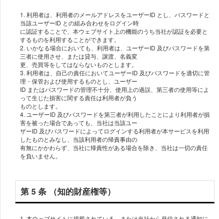
1. 利⽤者は、利⽤者のメールアドレスをユーザーID とし、パスワードと
当該ユーザーID との組み合わせをログイン時
に認証することで、本ウェブサイト上の機能のうち当社が認証を必要と
するものを利⽤することができます。
2. いかなる場合においても、利⽤者は、ユーザーID 及びパスワードを第
三者に使⽤させ、または貸与、譲渡、名義変
更、売買等をしてはならないものとします。
3. 利⽤者は、⾃⼰の責任においてユーザーID 及びパスワードを適切に管
理・保管および使⽤するものとし、ユーザー
ID またはパスワードの管理不⼗分、使⽤上の過誤、第三者の使⽤等によ
って⽣じた損害に関する責任は利⽤者が負う
ものとします。
4. ユーザーID 及びパスワードを第三者が利⽤したことにより利⽤者が損
害を被った場合であっても、当社は当該ユー
ザーID 及びパスワードによってログインする利⽤者が本サービスを利⽤
したものとみなし、当該利⽤者の帰責事由の
有無にかかわらず、当社に帰責性がある場合を除き、当社は⼀切の責任
を負いません。
第 5 条 （知的財産権等）
1. 本ウェブサイトに掲載されている、または当社から発信される通知に