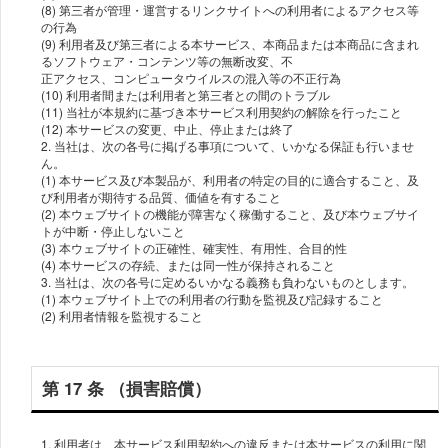
(8) 第三者が管理・運営するリンクサイトへの利⽤者によるアクセス等
の⾏為
(9) 利⽤者及び第三者による本サービス、本商品または本商品に含まれ
るソフトウェア・コンテンツ等の無断改変、不
正アクセス、コンピュータウイルスの混⼊等の不正⾏為
(10) 利⽤者間または利⽤者と第三者との間のトラブル
(11) 当社が本規約に基づき本サービス利⽤契約の解除を⾏ったこと
(12) 本サービスの変更、中⽌、停⽌または終了
2. 当社は、次の各号に掲げる事項について、いかなる保証も⾏いませ
ん。
(1) 本サービス及び本製品が、利⽤者の特定の⽬的に適合すること、及
び利⽤者が期待する品質、価値を有すること
(2) 本ウェブサイトの機能が障害なく稼働すること、及び本ウェブサイ
トが中断・停⽌しないこと
(3) 本ウェブサイトの正確性、確実性、有⽤性、合⽬的性
(4) 本サービスの存続、または同⼀性が保持されること
3. 当社は、次の各号に定めるいかなる義務も負わないものとします。
(1) 本ウェブサイト上での利⽤者の⾏動を監視及び記録すること
(2) 利⽤者情報を監視すること
第 17 条 （損害賠償）
1. 利⽤者は、本サービス利⽤契約への違反または本サービスの利⽤に関