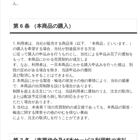
ん。
第 6 条 （本商品の購⼊）
1. 利⽤者は、当社が販売する商品等（以下、「本商品」といいます。）
の購⼊を希望する場合、当社が別途提⽰する⽅法
に従って購⼊の申込みを⾏うものとし、当社による申込み完了の通知を
もって、本商品にかかる売買契約が成⽴しま
す。なお、利⽤者は、⼀旦本商品にかかる購⼊申込みを⾏った後は、別
段の定めがある場合を除き、当該申込みの撤回
及び取消しをすることはできません。
2. 本商品にかかる製造・輸送の状況その他の事情により、当社の裁量
で、本商品の出荷制限を設ける場合があります。
制限を超える注⽂については、当該利⽤者に通知のうえ、注⽂の取消し
または配送予定⽇後ろ倒し等の対応をさせてい
ただく場合があります。
3. 当社は、本条第 1 項の売買契約の成⽴後であっても、本商品の製造・
輸送に関する障害その他のやむを得ない事由
により、注⽂の取消しを⾏うことができます。