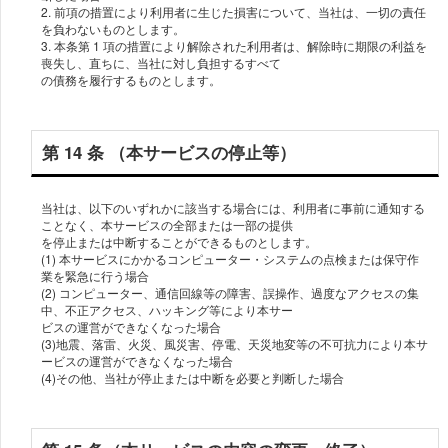
2. 前項の措置により利⽤者に⽣じた損害について、当社は、⼀切の責任
を負わないものとします。
3. 本条第 1 項の措置により解除された利⽤者は、解除時に期限の利益を
喪失し、直ちに、当社に対し負担するすべて
の債務を履⾏するものとします。
第 14 条 （本サービスの停⽌等）
当社は、以下のいずれかに該当する場合には、利⽤者に事前に通知する
ことなく、本サービスの全部または⼀部の提供
を停⽌または中断することができるものとします。
(1) 本サービスにかかるコンピューター・システムの点検または保守作
業を緊急に⾏う場合
(2) コンピューター、通信回線等の障害、誤操作、過度なアクセスの集
中、不正アクセス、ハッキング等により本サー
ビスの運営ができなくなった場合
(3)地震、落雷、⽕災、⾵災害、停電、天災地変等の不可抗⼒により本サ
ービスの運営ができなくなった場合
(4)その他、当社が停⽌または中断を必要と判断した場合