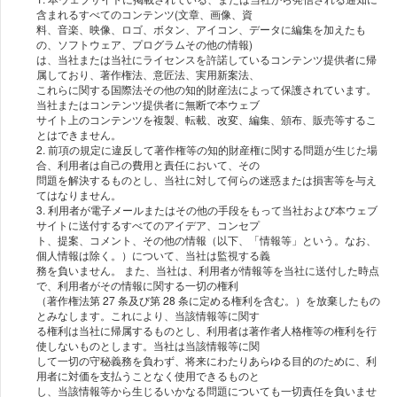
含まれるすべてのコンテンツ(⽂章、画像、資
料、⾳楽、映像、ロゴ、ボタン、アイコン、データに編集を加えたも
の、ソフトウェア、プログラムその他の情報)
は、当社または当社にライセンスを許諾しているコンテンツ提供者に帰
属しており、著作権法、意匠法、実⽤新案法、
これらに関する国際法その他の知的財産法によって保護されています。
当社またはコンテンツ提供者に無断で本ウェブ
サイト上のコンテンツを複製、転載、改変、編集、頒布、販売等するこ
とはできません。
2. 前項の規定に違反して著作権等の知的財産権に関する問題が⽣じた場
合、利⽤者は⾃⼰の費⽤と責任において、その
問題を解決するものとし、当社に対して何らの迷惑または損害等を与え
てはなりません。
3. 利⽤者が電⼦メールまたはその他の⼿段をもって当社および本ウェブ
サイトに送付するすべてのアイデア、コンセプ
ト、提案、コメント、その他の情報（以下、「情報等」という。なお、
個⼈情報は除く。）について、当社は監視する義
務を負いません。 また、当社は、利⽤者が情報等を当社に送付した時点
で、利⽤者がその情報に関する⼀切の権利
（著作権法第 27 条及び第 28 条に定める権利を含む。）を放棄したもの
とみなします。これにより、当該情報等に関す
る権利は当社に帰属するものとし、利⽤者は著作者⼈格権等の権利を⾏
使しないものとします。当社は当該情報等に関
して⼀切の守秘義務を負わず、将来にわたりあらゆる⽬的のために、利
⽤者に対価を⽀払うことなく使⽤できるものと
し、当該情報等から⽣じるいかなる問題についても⼀切責任を負いませ