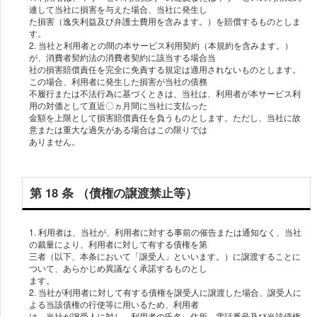
連して当社に損害を与えた場合、当社に発⽣し
た損害（逸失利益及び弁護⼠費⽤を含みます。）を賠償するものとしま
す。
2. 当社と利⽤者との間の本サービス利⽤契約（本規約を含みます。）
が、消費者契約法の消費者契約に該当する場合当
社の損害賠償責任を完全に免責する規定は適⽤されないものとします。
この場合、利⽤者に発⽣した損害が当社の債務
不履⾏または不法⾏為に基づくときは、当社は、利⽤者が本サービス利
⽤の対価として直近〇ヵ⽉間に当社に⽀払った
⾦額を上限として損害賠償責任を負うものとします。ただし、当社に故
意または重⼤な過失がある場合はこの限りでは
ありません。
第 18 条 （債権の譲渡禁⽌等）
1. 利⽤者は、当社が、利⽤者に対する事前の催告または通知なく、当社
の裁量により、利⽤者に対して有する債権を第
三者（以下、本条において「譲受⼈」といいます。）に譲渡することに
ついて、あらかじめ異議なく承諾するものとし
ます。
2. 当社が利⽤者に対して有する債権を譲受⼈に譲渡した場合、譲受⼈に
よる当該債権の⾏使等に⽤いるため、利⽤者
は、当社が譲受⼈に対し、利⽤者の⽒名、住所、電話番号及び当該債権